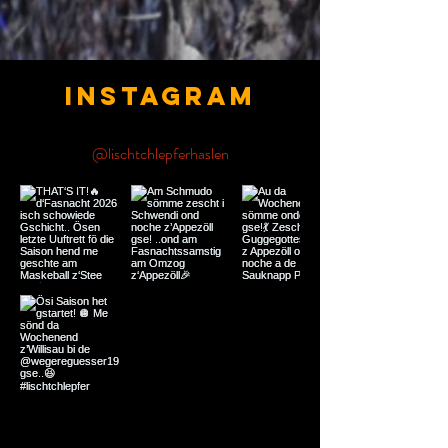
Instagram
@lischtchlepferhaslen