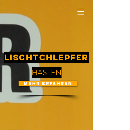
Lischtchlepfer
HASLEN
mehr erfahren